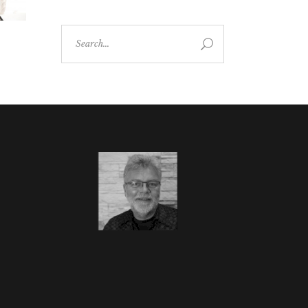
Search
for: