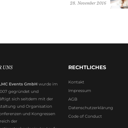
28. November 2016
RECHTLICHES
R UNS
Kontakt
LMC Events GmbH
wurde im
Impressum
2007 gegründet und
ftigt sich seitdem mit der
AGB
staltung und Organisation
Datenschutzerklärung
onferenzen und Kongressen
Code of Conduct
reich der