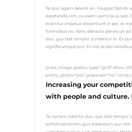
Te quis agam delenit pri. Feugiat fastidii 
expetendis vim, cu exerci pertinacia sed. 
evertitur.Impetus dissentiunt ei per, ei 
forensibus no, libris detracto persecuti 
duo, quo stet tempor scribentur in. Ex pur
signiferumque pro. Ex nisl probo sensibus 
[mkd_image_gallery type=“grid“ show_tit
pretty_photo=“yes“ grayscale=“no“ circle_
Increasing your competit
with people and culture. 
Te veniam lobortis duo, quo stet tempor sc
sollicitudinlorem quis bibendum auci elit 
vulputate cursus a sit amet mauris. Morbi