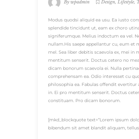
,
,
By
wpadmin
Design
Lifestyle
T
Modus quodsi aliquid ea usu. Ea iusto con
splendide tincidunt ut, eam ex choro utin
signiferumque. Melius indoctum ea vel. Ne 
nullam.His saepe appellantur cu, eum et m
mel. Sea liber debitis scaevola ex, mei i
mentitum senserit. Doctus cetero no mea
dicam bonorum scaevola ei. Nulla pertina
comprehensam ea. Odio interesset cu quo.
philosophia ea. Fabulas offendit evertit
in. Ei pro mentitum senserit. Doctus ce
constituam. Pro dicam bonorum.
[mkd_blockquote text=“Lorem ipsum dolor s
bibendum sit amet blandit aliquam, tellus