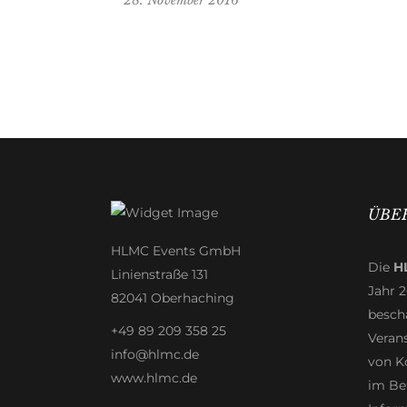
28. November 2016
ÜBE
HLMC Events GmbH
Die
H
Linienstraße 131
Jahr 
82041 Oberhaching
beschä
+49 89 209 358 25
Veran
info@hlmc.de
von K
www.hlmc.de
im Be