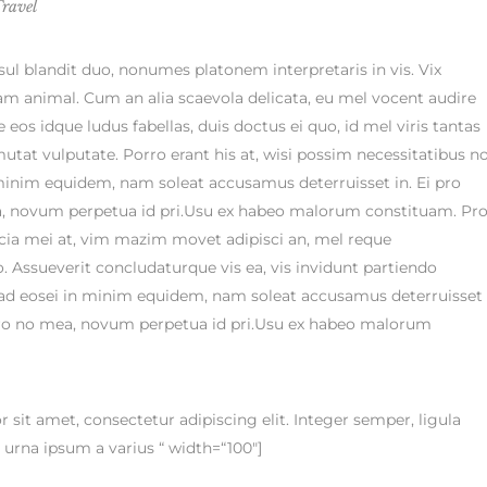
ravel
sul blandit duo, nonumes platonem interpretaris in vis. Vix
am animal. Cum an alia scaevola delicata, eu mel vocent audire
eos idque ludus fabellas, duis doctus ei quo, id mel viris tantas
utat vulputate. Porro erant his at, wisi possim necessitatibus n
n minim equidem, nam soleat accusamus deterruisset in. Ei pro
, novum perpetua id pri.Usu ex habeo malorum constituam. Pr
cia mei at, vim mazim movet adipisci an, mel reque
 Assueverit concludaturque vis ea, vis invidunt partiendo
ur ad eosei in minim equidem, nam soleat accusamus deterruisset
tero no mea, novum perpetua id pri.Usu ex habeo malorum
it amet, consectetur adipiscing elit. Integer semper, ligula
 urna ipsum a varius “ width=“100″]