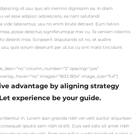
adipiscing id usu, quo alii inermis dignissim ea. In diam
Cu vel esse adipisci adolescens, ea nam salutandi
mea vide laboramus, usu no enim brute detraxit. Eum tation
ad mea, posse delectus signiferumque mei cu. Te veniam lobortis
to delenit mea. Scripserit disputando sit no, et audire
usu, quis solum deserunt per ut.Ius cu sint malis tincidunt.
le_desc=“no“ column_number=“2″ spacing=“yes“
overlay_hover=“no“ images=“1833,1834″ image_size=“full“]
ive advantage by aligning strategy
Let experience be your guide.
ribentur in. Lorem Ipsn gravida nibh vel velit auctor aliqunean
consequat ipsutis sem nibh id elit. Duis sed odio sit amet nibh
accumsan ipsum velit. Nam nec tellus a odio tincidunt auctor a