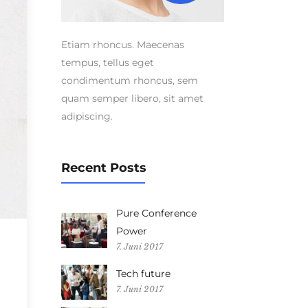
Etiam rhoncus. Maecenas
tempus, tellus eget
condimentum rhoncus, sem
quam semper libero, sit amet
adipiscing.
Recent Posts
Pure Conference
Power
7. Juni 2017
Tech future
7. Juni 2017