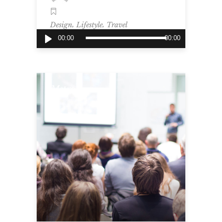
,
,
Design
Lifestyle
Travel
Audio-
00:00
00:00
Player
Metro