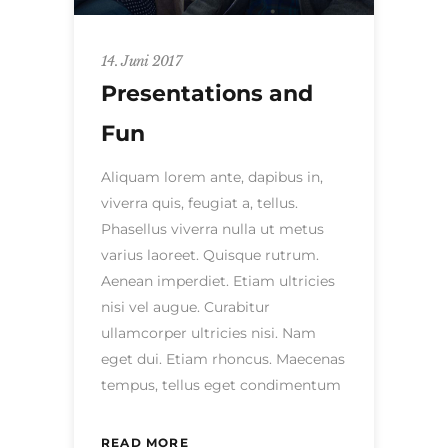
14. Juni 2017
Presentations and
Fun
Aliquam lorem ante, dapibus in,
viverra quis, feugiat a, tellus.
Phasellus viverra nulla ut metus
varius laoreet. Quisque rutrum.
Aenean imperdiet. Etiam ultricies
nisi vel augue. Curabitur
ullamcorper ultricies nisi. Nam
eget dui. Etiam rhoncus. Maecenas
tempus, tellus eget condimentum
READ MORE