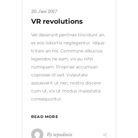
20. Juni 2017
VR revolutions
Vel deserunt pertinax tincidunt an,
ex eos lobortis neglegentur. Idque
tritani an his. Commune albucius
legendos ne eam, vix eu nihil
numquam. Propriae accumsan
copiosae id sed. Vulputate
assueverit ut nec, nostro discere
cum ut, vix ut modus maiestatis
consequuntur.
READ MORE
By
wpadmin