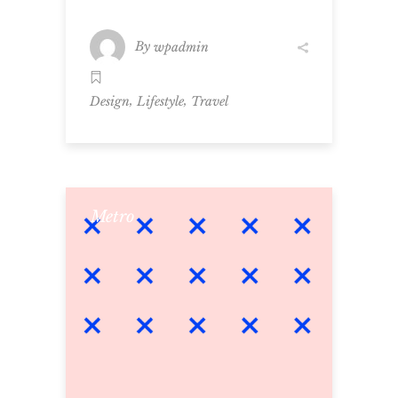
By
wpadmin
,
,
Design
Lifestyle
Travel
Metro