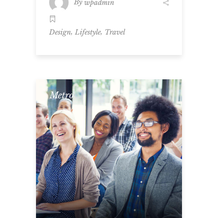
By
wpadmin
,
,
Design
Lifestyle
Travel
Metro