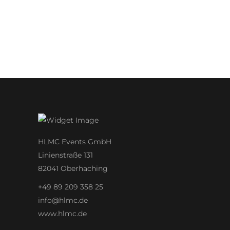
HLMC Events GmbH
Linienstraße 131
82041 Oberhaching
+49 89 209 358 25
info@hlmc.de
www.hlmc.de