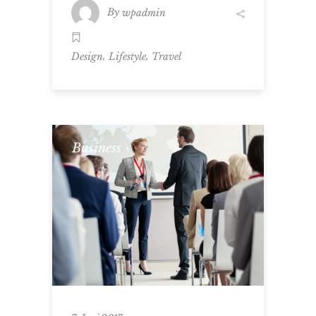
By
wpadmin
,
,
Design
Lifestyle
Travel
Business