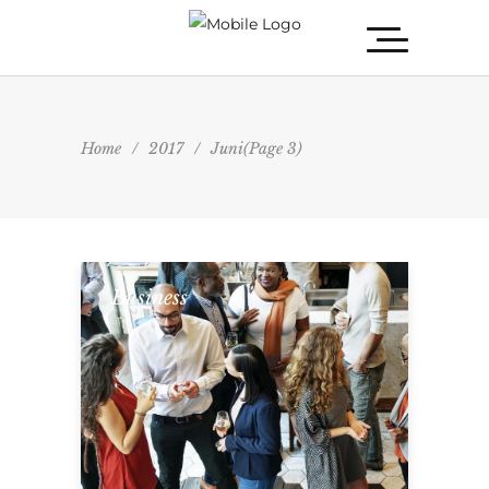
Home
/
2017
/
Juni
(Page 3)
Business