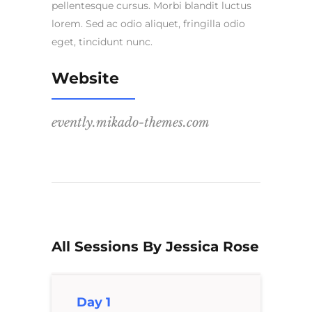
pellentesque cursus. Morbi blandit luctus
lorem. Sed ac odio aliquet, fringilla odio
eget, tincidunt nunc.
Website
evently.mikado-themes.com
All Sessions By Jessica Rose
Day 1