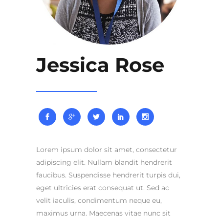
Jessica Rose
Lorem ipsum dolor sit amet, consectetur
adipiscing elit. Nullam blandit hendrerit
faucibus. Suspendisse hendrerit turpis dui,
eget ultricies erat consequat ut. Sed ac
velit iaculis, condimentum neque eu,
maximus urna. Maecenas vitae nunc sit