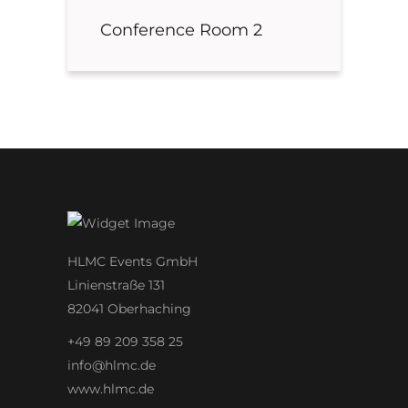
Conference Room 2
HLMC Events GmbH
Linienstraße 131
82041 Oberhaching
+49 89 209 358 25
info@hlmc.de
www.hlmc.de