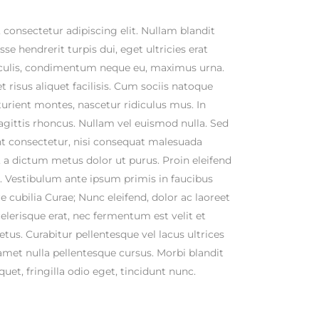
consectetur adipiscing elit. Nullam blandit
se hendrerit turpis dui, eget ultricies erat
iaculis, condimentum neque eu, maximus urna.
 risus aliquet facilisis. Cum sociis natoque
urient montes, nascetur ridiculus mus. In
sagittis rhoncus. Nullam vel euismod nulla. Sed
t consectetur, nisi consequat malesuada
st, a dictum metus dolor ut purus. Proin eleifend
 Vestibulum ante ipsum primis in faucibus
re cubilia Curae; Nunc eleifend, dolor ac laoreet
lerisque erat, nec fermentum est velit et
us. Curabitur pellentesque vel lacus ultrices
 amet nulla pellentesque cursus. Morbi blandit
quet, fringilla odio eget, tincidunt nunc.