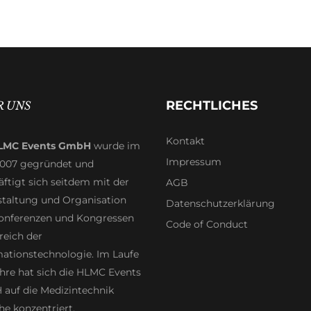
RECHTLICHES
R UNS
Kontakt
LMC Events GmbH
wurde im
Impressum
2007 gegründet und
ftigt sich seitdem mit der
AGB
staltung und Organisation
Datenschutzerklärung
onferenzen und Kongressen
Code of Conduct
reich der
mationstechnologie. Im Laufe
hre hat sich die HLMC Events
auf die Medizintechnik
e konzentriert.