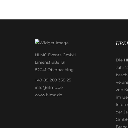
ÜBE
HLMC Events GmbH
Die
H
Linienstraße 131
Jahr 
82041 Oberhaching
beschä
+49 89 209 358 25
Veran
info@hlmc.de
von K
www.hlmc.de
im Be
Infor
der Ja
GmbH 
Branch