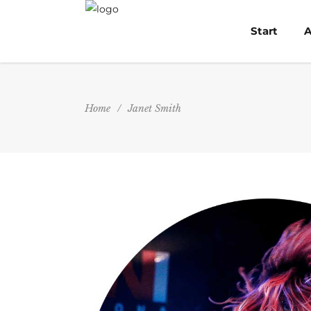
Start
A
Home
/
Janet Smith