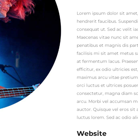
Lorem ipsum dolor sit amet, 
hendrerit faucibus. Suspendis
consequat ut. Sed ac velit 
Maecenas vitae nunc sit amet
penatibus et magnis dis part
facilisis mi sit amet metus 
at fermentum lacus. Praesen
efficitur, ex odio ultricies e
maximus arcu vitae pretium.
orci luctus et ultrices posue
consectetur, magna diam sce
arcu. Morbi vel accumsan met
auctor. Quisque vel eros sit
luctus lorem. Sed ac odio ali
Website