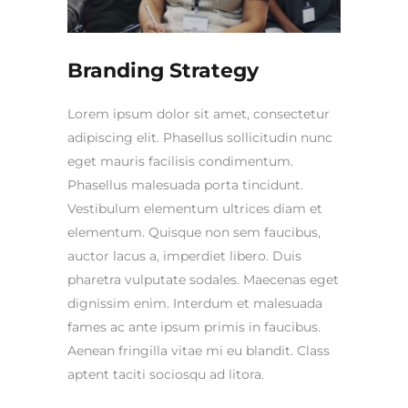
Branding Strategy
Lorem ipsum dolor sit amet, consectetur
adipiscing elit. Phasellus sollicitudin nunc
eget mauris facilisis condimentum.
Phasellus malesuada porta tincidunt.
Vestibulum elementum ultrices diam et
elementum. Quisque non sem faucibus,
auctor lacus a, imperdiet libero. Duis
pharetra vulputate sodales. Maecenas eget
dignissim enim. Interdum et malesuada
fames ac ante ipsum primis in faucibus.
Aenean fringilla vitae mi eu blandit. Class
aptent taciti sociosqu ad litora.